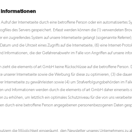
 Informationen
m Aufruf der Internetseite durch eine betroffene Person oder ein automatisiertes
ogfiles des Servers gespeichert. Erfasst werden können die (1) verwendeten Br
r ein zugreifendes System auf unsere Internetseite gelangt (sogenannte Referrer
atum und die Uhrzeit eines Zugriffs auf die Internetseite, (6) eine Internet-Proto
nd Informationen, die der Gefahrenabwehr im Falle von Angriffen auf unsere in
 zieht die elements of art GmbH keine Rückschlüsse auf die betroffene Person. 
halte unserer Internetseite sowie die Werbung für diese zu optimieren, (3) die daue
r Internetseite zu gewährleisten sowie (4) um Strafverfolgungsbehörden im Fall
n und Informationen werden durch die elements of art GmbH daher einerseits sta
 zu erhöhen, um letztlich ein optimales Schutzniveau für die von uns verarbei
llen durch eine betroffene Person angegebenen personenbezogenen Daten gesp
Benutzern die Möglichkeit eingeräumt, den Newsletter unseres Unternehmens z