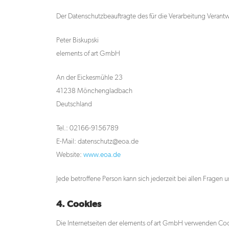
Der Datenschutzbeauftragte des für die Verarbeitung Verantwo
Peter Biskupski
elements of art GmbH
An der Eickesmühle 23
41238 Mönchengladbach
Deutschland
Tel.: 02166-9156789
E-Mail: datenschutz@eoa.de
Website:
www.eoa.de
Jede betroffene Person kann sich jederzeit bei allen Frag
4. Cookies
Die Internetseiten der elements of art GmbH verwenden Coo