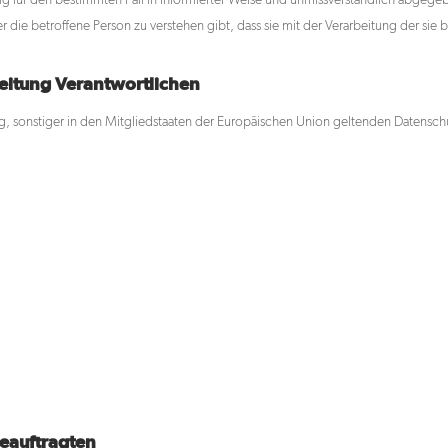
illig für den bestimmten Fall in informierter Weise und unmissverständlich abge
 die betroffene Person zu verstehen gibt, dass sie mit der Verarbeitung der si
beitung Verantwortlichen
g, sonstiger in den Mitgliedstaaten der Europäischen Union geltenden Datens
eauftragten