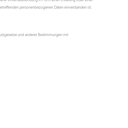
gebene Willensbekundung in Form einer Erklärung oder einer
e betreffenden personenbezogenen Daten einverstanden ist.
chutzgesetze und anderer Bestimmungen mit
Start
elements of art GmbH –
communication for generations
An der Eickesmühle 23,
41238 Mönchengladbach