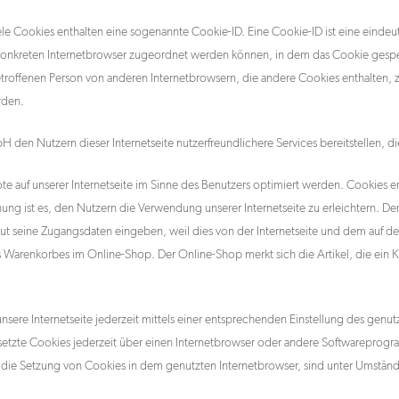
le Cookies enthalten eine sogenannte Cookie-ID. Eine Cookie-ID ist eine eindeu
 konkreten Internetbrowser zugeordnet werden können, in dem das Cookie gespe
betroffenen Person von anderen Internetbrowsern, die andere Cookies enthalten, 
rden.
H den Nutzern dieser Internetseite nutzerfreundlichere Services bereitstellen, 
e auf unserer Internetseite im Sinne des Benutzers optimiert werden. Cookies e
g ist es, den Nutzern die Verwendung unserer Internetseite zu erleichtern. Der
rneut seine Zugangsdaten eingeben, weil dies von der Internetseite und dem au
 Warenkorbes im Online-Shop. Der Online-Shop merkt sich die Artikel, die ein K
sere Internetseite jederzeit mittels einer entsprechenden Einstellung des genu
etzte Cookies jederzeit über einen Internetbrowser oder andere Softwareprogra
 die Setzung von Cookies in dem genutzten Internetbrowser, sind unter Umständen