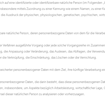
h auf eine identifizierte oder identifizierbare natürliche Person (im Folgenden „b
t, insbesondere mittels Zuordnung zu einer Kennung wie einem Namen, zu einer
 Ausdruck der physischen, physiologischen, genetischen, psychischen, wirtschaf
izierbare natürliche Person, deren personenbezogene Daten von dem für die Verarb
ierter Verfahren ausgeführte Vorgang oder jede solche Vorgangsreihe im Zusam
ung, die Anpassung oder Veränderung, das Auslesen, das Abfragen, die Verwend
er die Verknüpfung, die Einschränkung, das Löschen oder die Vernichtung.
peicherter personenbezogener Daten mit dem Ziel, ihre künftige Verarbeitung e
ung personenbezogener Daten, die darin besteht, dass diese personenbezogenen 
ten, insbesondere, um Aspekte bezüglich Arbeitsleistung, wirtschaftlicher Lage, 
hsel dieser natürlichen Person zu analysieren oder vorherzusagen.