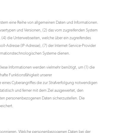
 System eine Reihe von allgemeinen Daten und Informationen.
owsertypen und Versionen, (2) das vom zugreifenden System
), (4) die Unterwebseiten, welche über ein zugreifendes
koll-Adresse (IP-Adresse), (7) der Internet-Service-Provider
formationstechnologischen Systeme dienen.
Diese Informationen werden vielmehr benötigt, um (1) die
rhafte Funktionsfähigkeit unserer
e eines Cyberangriffes die zur Strafverfolgung notwendigen
tistisch und ferner mit dem Ziel ausgewertet, den
teten personenbezogenen Daten sicherzustellen. Die
eichert.
u abonnieren. Welche personenbezogenen Daten bei der