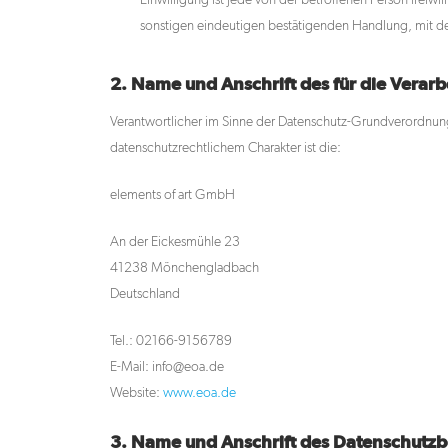
Einwilligung ist jede von der betroffenen Person freiw
sonstigen eindeutigen bestätigenden Handlung, mit der
2. Name und Anschrift des für die Verar
Verantwortlicher im Sinne der Datenschutz-Grundverordnun
datenschutzrechtlichem Charakter ist die:
elements of art GmbH
An der Eickesmühle 23
41238 Mönchengladbach
Deutschland
Tel.: 02166-9156789
E-Mail: info@eoa.de
Website:
www.eoa.de
3. Name und Anschrift des Datenschutzb