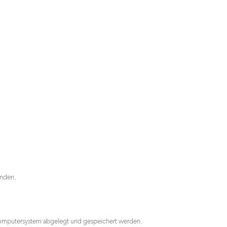
+49 (0)2166 91 567 – 89
hello@eoa.de
enden.
 Computersystem abgelegt und gespeichert werden.