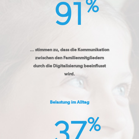
%
91
Start
elements of art GmbH 
communication for
generations
… stimmen zu, dass die Kommunikation
An der Eickesmühle 23,
zwischen den Familienmitgliedern
41238 Mönchengladbach
durch die Digitalisierung beeinflusst
wird.
+49 (0)2166 91 567 – 89
hello@eoa.de
Belastung im Alltag
%
37