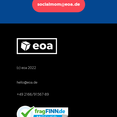
socialmom@eoa.de
(c) eoa 2022
hello@eoa.de
+49 2166/91567-89