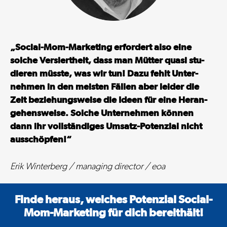
generations
An der Eickesmühle 23,
41238 Mönchengladbach
„Social-Mom-Marketing erfordert also eine
solche Ver­siertheit, dass man Mütter quasi stu­
+49 (0)2166 91 567 – 89
dieren
müsste, was wir tun! Dazu fehlt Unter­
hello@eoa.de
nehmen in den meisten Fällen aber leider die
Zeit
beziehungs­weise die Ideen für eine Heran­
gehensweise. Solche Unter­nehmen können
dann ihr
voll­ständiges Umsatz-Potenzial nicht
aus­schöpfen!“
Erik Winterberg / managing director / eoa
Finde heraus, welches Potenzial
Social-
Mom-Marketing für dich bereithält!