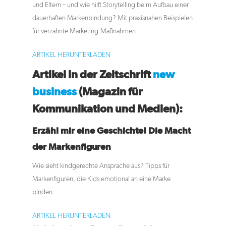
und Eltern – und wie hilft Storytelling beim Aufbau einer
dauerhaften Markenbindung? Mit praxisnahen Beispielen
für verzahnte Marketing-Maßnahmen.
ARTIKEL HERUNTERLADEN
Artikel in der Zeitschrift
new
business
(Magazin für
Kommunikation und Medien):
Erzähl mir eine Geschichte! Die Macht
der Markenfiguren
Wie sieht kindgerechte Ansprache aus? Tipps für
Markenfiguren, die Kids emotional an eine Marke
binden.
ARTIKEL HERUNTERLADEN