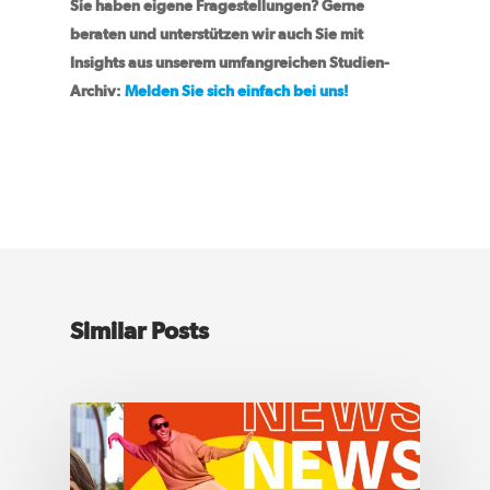
Aktuelles
Sie haben eigene Fragestellungen? Gerne
beraten und unterstützen wir auch Sie mit
Jobs
Insights aus unserem umfangreichen Studien-
Archiv:
Melden Sie sich einfach bei uns!
Newsletter
Start
elements of art GmbH 
communication for
generations
Similar Posts
An der Eickesmühle 23,
41238 Mönchengladbach
+49 (0)2166 91 567 – 89
hello@eoa.de