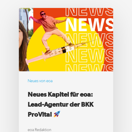
+49 (0)2166 91 567 – 89
hello@eoa.de
Neues von eoa
Neues Kapitel für eoa:
Lead-Agentur der BKK
ProVita!
eoa Redaktion