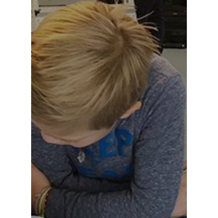
Start
elements of art GmbH 
communication for
generations
An der Eickesmühle 23,
41238 Mönchengladbach
+49 (0)2166 91 567 – 89
hello@eoa.de