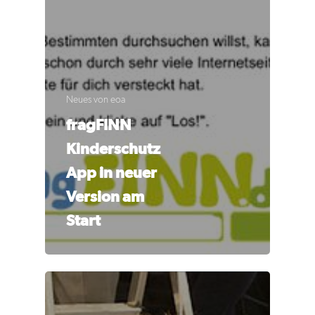
Neues von eoa
fragFINN
Kinderschutz
App in neuer
Version am
Start
Aktuelles
Jobs
Newsletter