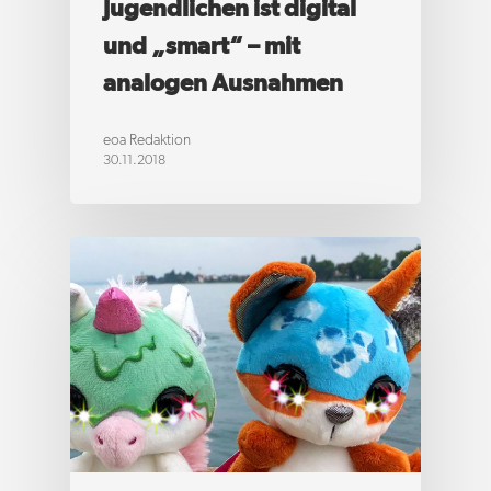
generations
Jugendlichen ist digital
An der Eickesmühle 23,
und „smart“ – mit
41238 Mönchengladbach
analogen Ausnahmen
+49 (0)2166 91 567 – 89
eoa Redaktion
hello@eoa.de
30.11.2018