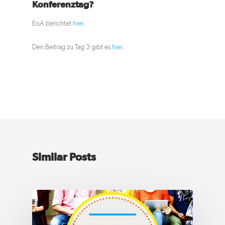
Konferenztag?
Start
EoA berichtet
hier
.
elements of art GmbH 
Den Beitrag zu Tag 3 gibt es
hier
.
communication for
generations
An der Eickesmühle 23,
41238 Mönchengladbach
+49 (0)2166 91 567 – 89
hello@eoa.de
Similar Posts