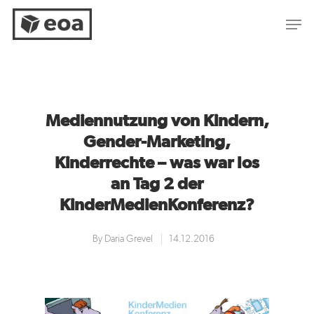
Hit enter to search or ESC to close
Mediennutzung von Kindern,
Gender-Marketing,
Kinderrechte – was war los
an Tag 2 der
KinderMedienKonferenz?
By
Daria Grevel
14.12.2016